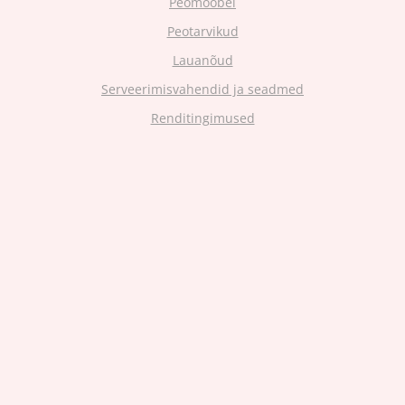
Peomööbel
Peotarvikud
Lauanõud
Serveerimisvahendid ja seadmed
Renditingimused