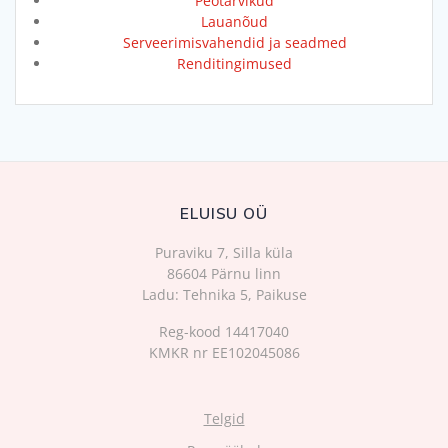
Peotarvikud
Lauanõud
Serveerimisvahendid ja seadmed
Renditingimused
ELUISU OÜ
Puraviku 7, Silla küla
86604 Pärnu linn
Ladu: Tehnika 5, Paikuse
Reg-kood 14417040
KMKR nr EE102045086
Telgid