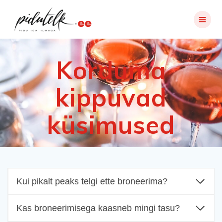
Skip
to
content
Korduma
kippuvad
küsimused
Kui pikalt peaks telgi ette broneerima?
Kas broneerimisega kaasneb mingi tasu?