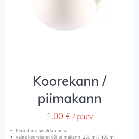
Koorekann /
piimakann
1.00
€
/ päev
Rendihind sisaldab pesu
Valge koorekann või piimakann, 250 ml / 400 ml