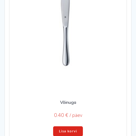
Võinuga
0.40
€
/ päev
Lisa korvi