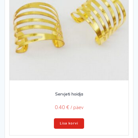
Servjeti hoidja
0.40
€
/ päev
Lisa korvi