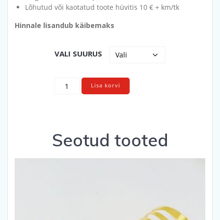
Lõhutud või kaotatud toote hüvitis 10 € + km/tk
Hinnale lisandub käibemaks
VALI SUURUS
Koorekann
Lisa korvi
/
piimakann
kogus
Seotud tooted