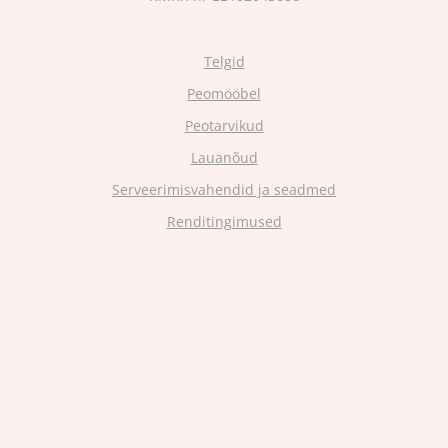
Telgid
Peomööbel
Peotarvikud
Lauanõud
Serveerimisvahendid ja seadmed
Renditingimused