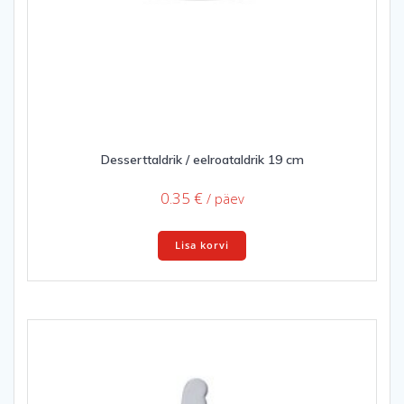
Desserttaldrik / eelroataldrik 19 cm
0.35
€
/ päev
Lisa korvi