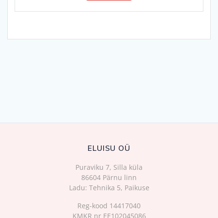
ELUISU OÜ
Puraviku 7, Silla küla
86604 Pärnu linn
Ladu: Tehnika 5, Paikuse
Reg-kood 14417040
KMKR nr EE102045086