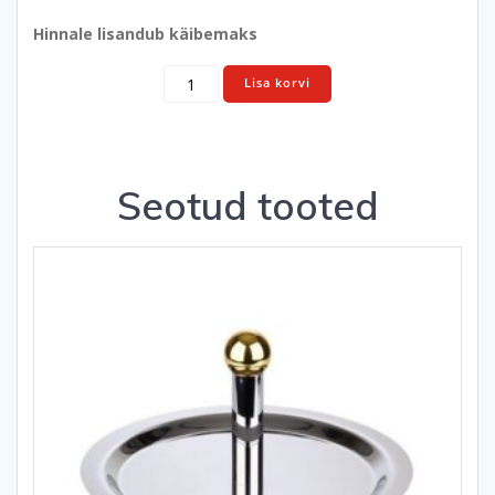
Hinnale lisandub käibemaks
Kraaniga
Lisa korvi
jooginõu
8,5
L
kogus
Seotud tooted