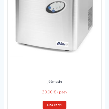
Jäämasin
30.00
€
/ päev
Lisa korvi