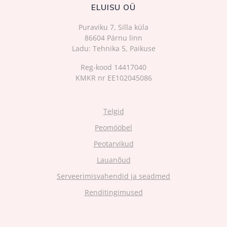
ELUISU OÜ
Puraviku 7, Silla küla
86604 Pärnu linn
Ladu: Tehnika 5, Paikuse
Reg-kood 14417040
KMKR nr EE102045086
Telgid
Peomööbel
Peotarvikud
Lauanõud
Serveerimisvahendid ja seadmed
Renditingimused