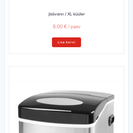
Jäävann / XL küüler
8.00
€
/ päev
Lisa korvi