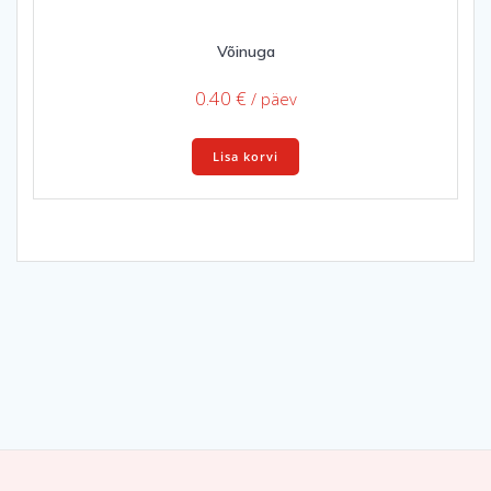
Võinuga
0.40
€
/ päev
Lisa korvi