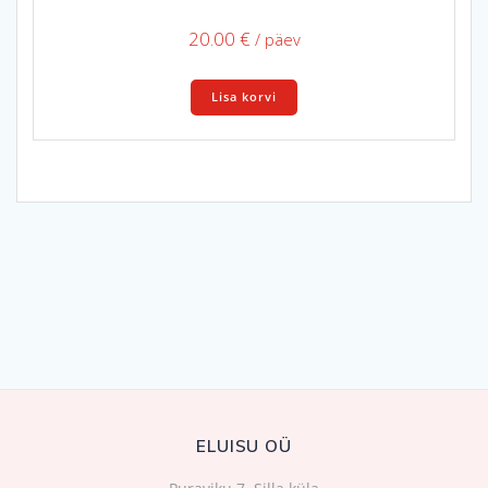
20.00
€
/ päev
Lisa korvi
ELUISU OÜ