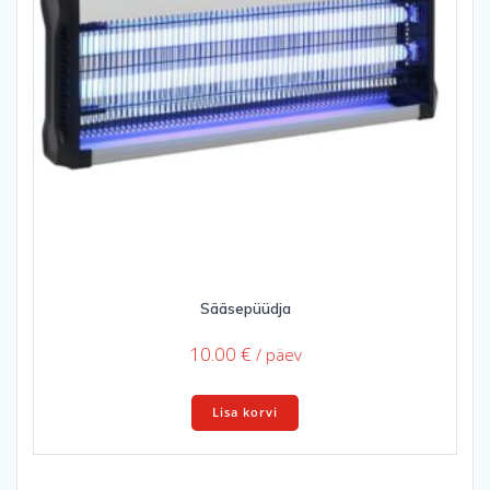
Sääsepüüdja
10.00
€
/ päev
Lisa korvi