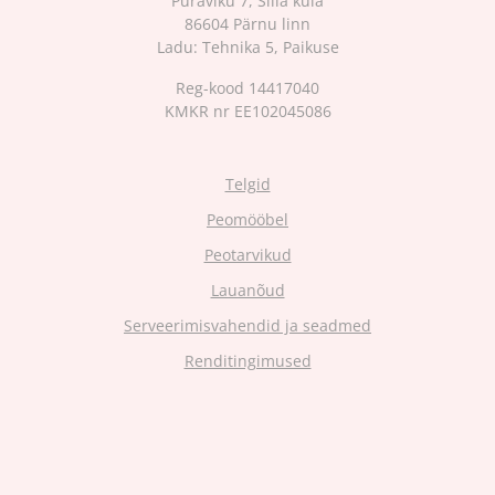
Puraviku 7, Silla küla
86604 Pärnu linn
Ladu: Tehnika 5, Paikuse
Reg-kood 14417040
KMKR nr EE102045086
Telgid
Peomööbel
Peotarvikud
Lauanõud
Serveerimisvahendid ja seadmed
Renditingimused