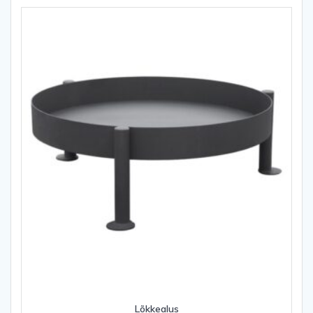
Lõkkealus