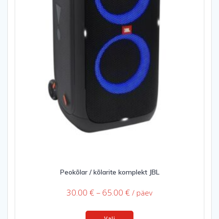
Peokõlar / kõlarite komplekt JBL
Price
30.00
€
–
65.00
€
/ päev
range:
This
30.00 €
Vali