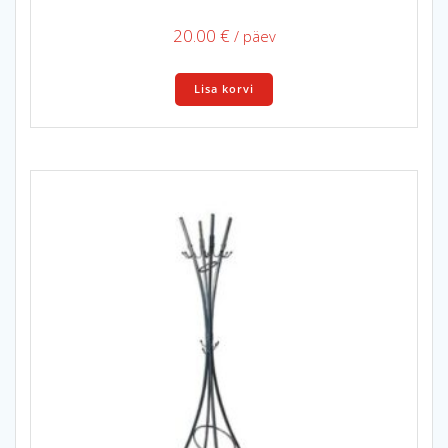
20.00
€
/ päev
Lisa korvi