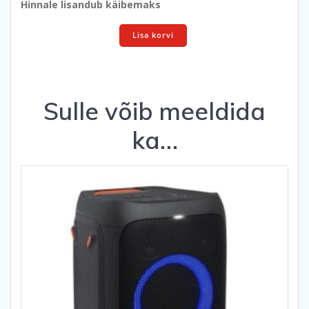
Hinnale lisandub käibemaks
Molbert
Lisa korvi
kogus
Sulle võib meeldida
ka…