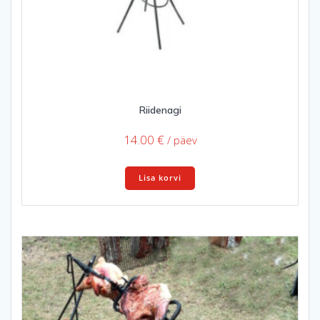
Riidenagi
14.00
€
/ päev
Lisa korvi