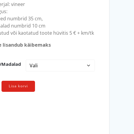
rjal: vineer
us:
ged numbrid 35 cm,
alad numbrid 10 cm
tud või kaotatud toote hüvitis 5 € + km/tk
e lisandub käibemaks
/madalad
Lisa korvi
brid