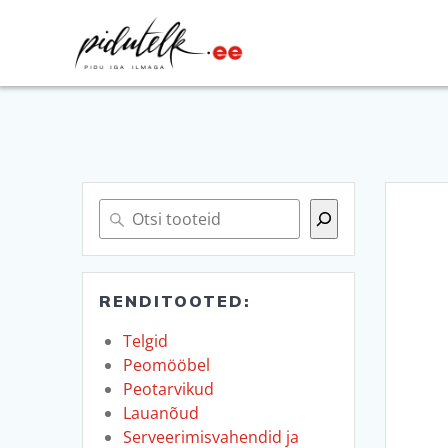
Skip
to
content
Otsi
RENDITOOTED:
Telgid
Peomööbel
Peotarvikud
Lauanõud
Serveerimisvahendid ja