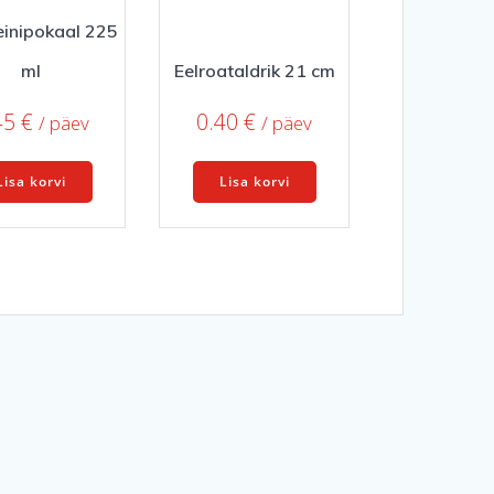
inipokaal 225
ml
Eelroataldrik 21 cm
45
€
0.40
€
/ päev
/ päev
Lisa korvi
Lisa korvi