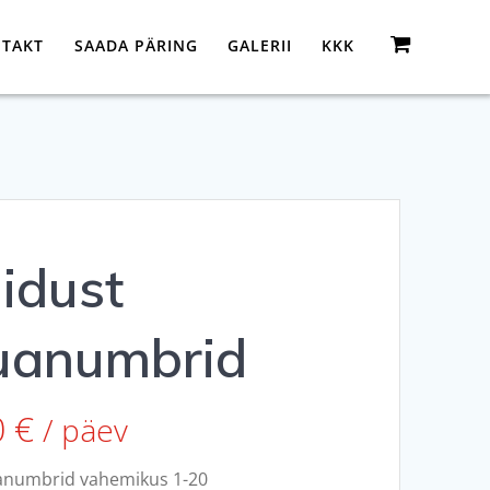
TAKT
SAADA PÄRING
GALERII
KKK
idust
uanumbrid
0
€
/ päev
anumbrid vahemikus 1-20