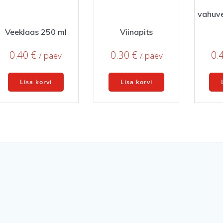
vahuve
Veeklaas 250 ml
Viinapits
0.40
€
0.30
€
0.
/ päev
/ päev
Lisa korvi
Lisa korvi