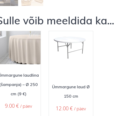
Sulle võib meeldida ka…
Ümmargune laudlina
(šampanja) – Ø 250
Ümmargune laud Ø
cm (9 €)
150 cm
9.00
€
/ päev
12.00
€
/ päev