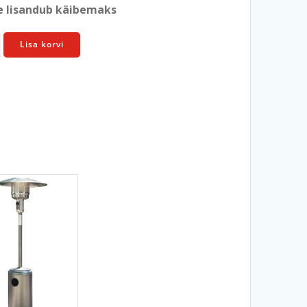
e lisandub käibemaks
Lisa korvi