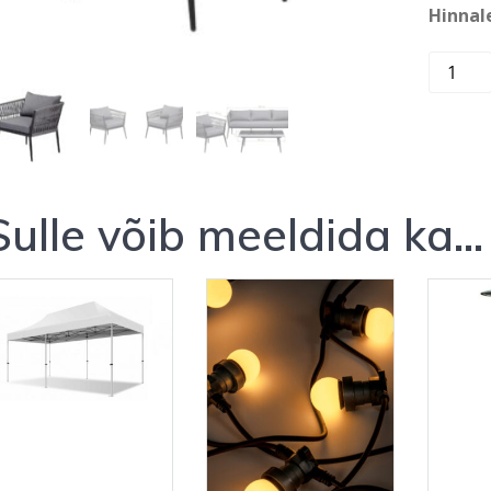
Hinnal
Tugitool
kogus
Sulle võib meeldida ka…