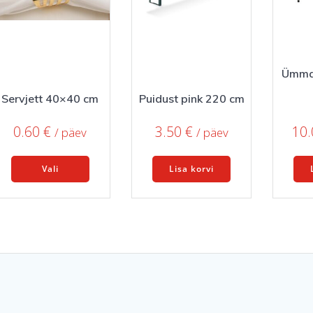
the
the
product
product
page
page
Ümma
Servjett 40×40 cm
Puidust pink 220 cm
0.60
€
3.50
€
10
/ päev
/ päev
This
Vali
Lisa korvi
product
has
multiple
variants.
The
options
may
be
chosen