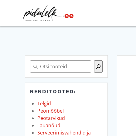
Skip
to
content
Otsi
RENDITOOTED:
Telgid
Peomööbel
Peotarvikud
Lauanõud
Serveerimisvahendid ja