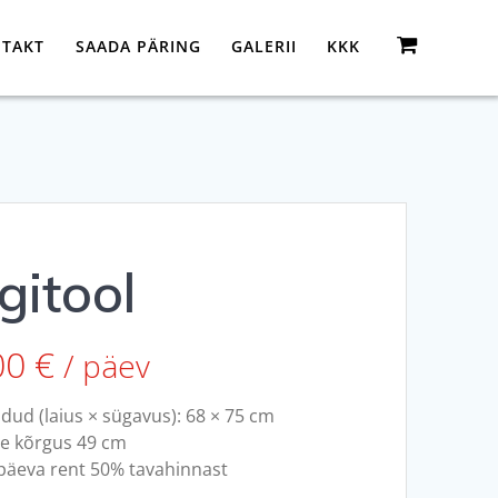
TAKT
SAADA PÄRING
GALERII
KKK
gitool
00
€
/ päev
ud (laius × sügavus): 68 × 75 cm
e kõrgus 49 cm
päeva rent 50% tavahinnast