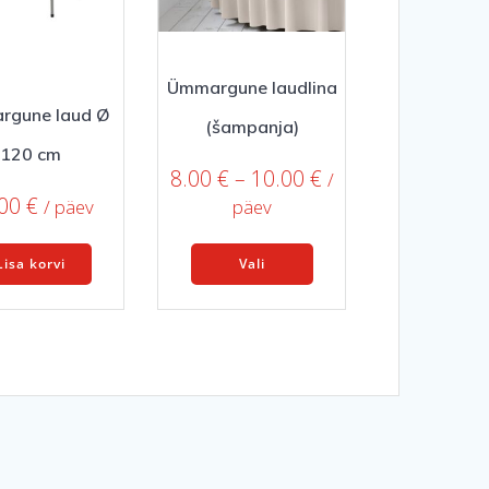
the
product
page
Ümmargune laudlina
rgune laud Ø
(šampanja)
120 cm
Price
8.00
€
–
10.00
€
/
range:
.00
€
/ päev
päev
8.00 €
This
through
Lisa korvi
Vali
product
10.00 €
has
multiple
variants.
The
options
may
be
chosen