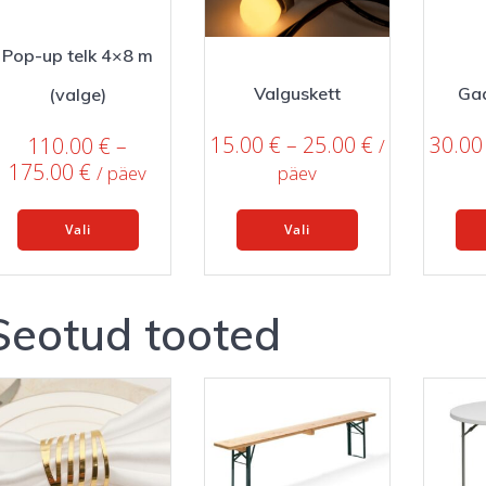
Pop-up telk 4×8 m
Valguskett
Gaa
(valge)
Price
15.00
€
–
25.00
€
30.0
110.00
€
–
/
range:
Price
175.00
€
/ päev
päev
15.00 €
range:
This
This
through
110.00 €
Vali
Vali
product
product
25.00 €
through
has
has
175.00 €
multiple
multiple
variants.
variants.
Seotud tooted
The
The
options
options
may
may
be
be
chosen
chosen
on
on