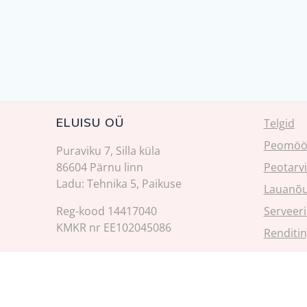
ELUISU OÜ
Telgid
Peomöö
Puraviku 7, Silla küla
86604 Pärnu linn
Peotarv
Ladu: Tehnika 5, Paikuse
Lauanõ
Reg-kood 14417040
Serveer
KMKR nr EE102045086
Renditi