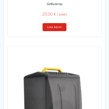
Grillvarras
20.00
€
/ päev
Lisa korvi