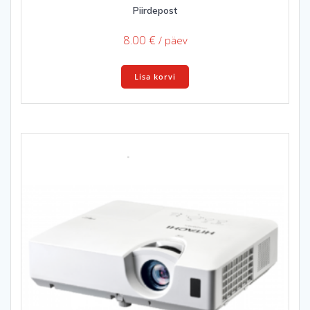
Piirdepost
8.00
€
/ päev
Lisa korvi