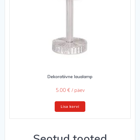
Dekoratiivne laualamp
5.00
€
/ päev
Lisa korvi
Seotud tooted