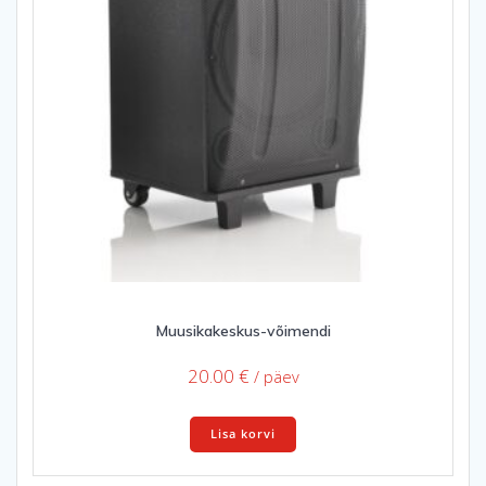
Muusikakeskus-võimendi
20.00
€
/ päev
Lisa korvi