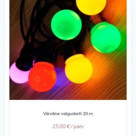
Värviline valguskett 20 m
25.00
€
/ päev