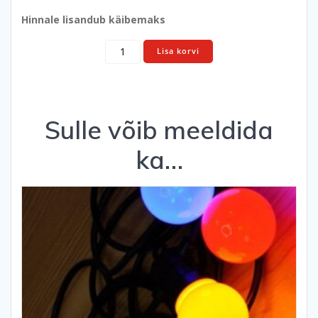
Hinnale lisandub käibemaks
Valguspuu
Lisa korvi
lauale
kogus
Sulle võib meeldida
ka…